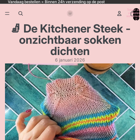
Vandaag bestellen = Binnen 24h verzending op de post
Totaal aa
artikele
winkelwa
0
🧦 De Kitchener Steek -
onzichtbaar sokken
dichten
6 januari 2026