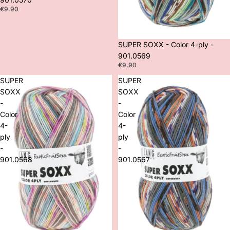
€9,90
SUPER SOXX - Color 4-ply -
901.0569
€9,90
SUPER
SUPER
SOXX
SOXX
-
-
Color
Color
4-
4-
ply
ply
-
-
901.0568
901.0567