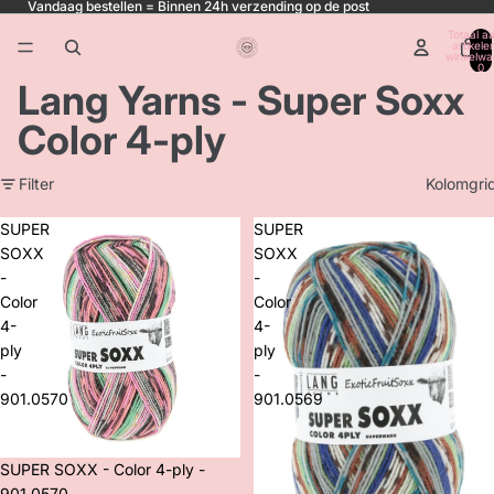
Vandaag bestellen = Binnen 24h verzending op de post
Totaal aa
artikele
winkelwa
0
Lang Yarns - Super Soxx
Color 4-ply
Filter
Kolomgri
SUPER
SUPER
SOXX
SOXX
-
-
Color
Color
4-
4-
ply
ply
-
-
901.0570
901.0569
SUPER SOXX - Color 4-ply -
901.0570