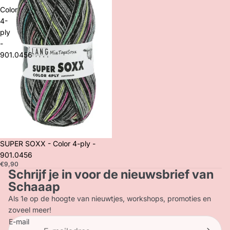
Color
4-
ply
-
901.0456
SUPER SOXX - Color 4-ply -
901.0456
€9,90
Schrijf je in voor de nieuwsbrief van
Privacybeleid
Schaaap
Terugbetalingsbeleid
Als 1e op de hoogte van nieuwtjes, workshops, promoties en
Contactgegevens
zoveel meer!
E-mail
Verzendbeleid