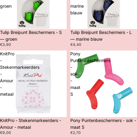
groen
marine
blauw
Tulip Breipunt Beschermers - S
Tulip Breipunt Beschermers - L
— groen
— marine blauw
€3,90
€4,40
KnitPro
Pony
-
Puntenbeschermers
Stekenmarkeerders
-
-
sok
Amour
-
-
maat
metaal
S
KnitPro - Stekenmarkeerders -
Pony Puntenbeschermers - sok -
Amour - metaal
maat S
€9,00
€2,70