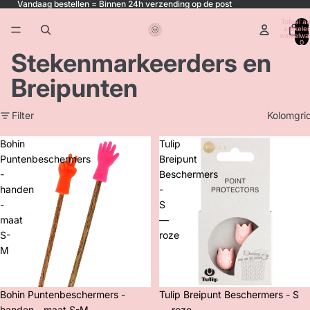
Vandaag bestellen = Binnen 24h verzending op de post
Totaal aa
artikele
winkelwa
0
Stekenmarkeerders en
Breipunten
Filter
Kolomgri
Bohin
Tulip
Puntenbeschermers
Breipunt
-
Beschermers
handen
-
-
S
maat
—
S-
roze
M
Uitverkocht
Bohin Puntenbeschermers -
Tulip Breipunt Beschermers - S
handen - maat S-M
— roze