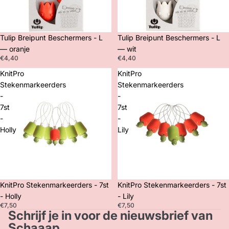
Tulip Breipunt Beschermers - L
Tulip Breipunt Beschermers - L
— oranje
— wit
€4,40
€4,40
KnitPro
KnitPro
Stekenmarkeerders
Stekenmarkeerders
-
-
7st
7st
-
-
Holly
Lily
KnitPro Stekenmarkeerders - 7st
KnitPro Stekenmarkeerders - 7st
- Holly
- Lily
€7,50
€7,50
Schrijf je in voor de nieuwsbrief van
Privacybeleid
Schaaap