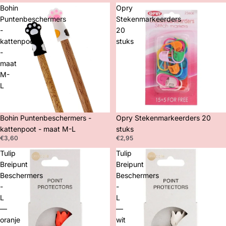
Bohin
Opry
Puntenbeschermers
Stekenmarkeerders
-
20
kattenpoot
stuks
-
maat
M-
L
Bohin Puntenbeschermers -
Opry Stekenmarkeerders 20
kattenpoot - maat M-L
stuks
€3,60
€2,95
Tulip
Tulip
Breipunt
Breipunt
Beschermers
Beschermers
-
-
L
L
—
—
oranje
wit