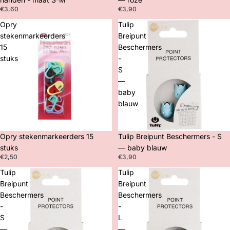
€3,60
€3,90
Opry
Tulip
stekenmarkeerders
Breipunt
15
Beschermers
stuks
-
S
—
baby
blauw
Opry stekenmarkeerders 15
Tulip Breipunt Beschermers - S
stuks
— baby blauw
€2,50
€3,90
Tulip
Tulip
Breipunt
Breipunt
Beschermers
Beschermers
-
-
S
L
—
—