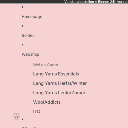
Vandaag bestellen = Binnen 24h verzen
Homepage
Solden
Webshop
Wol en Garen
Lang Yarns Essentials
Lang Yarns Herfst/Winter
Lang Yarns Lente/Zomer
WoolAddicts
ITO
Symfonie Yarns