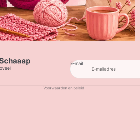
Privacybeleid
Terugbetalingsbeleid
Contactgegevens
n Schaaap
Verzendbeleid
E-mail
oveel
Algemene voorwaarden
Wettelijke kennisgeving
Voorwaarden en beleid
€25,00
Aan winkelwagen t