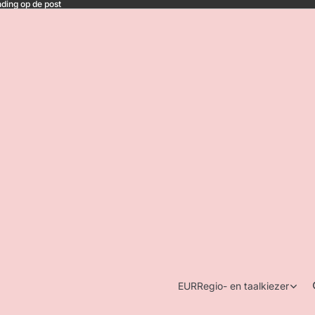
ding op de post
EUR
Regio- en taalkiezer