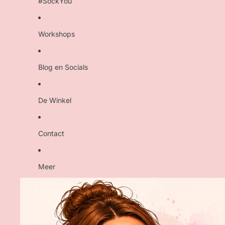
#SockYou
Durable
#SockYou
Workshops
Sam & Julia - Het Muizenhuis
Brei- en Haakbenodigdheden
Blog en Socials
Magazines en Boeken
Etuis, Tassen en Opbergen
De Winkel
Breipakketten, Haakpakketten en
Patronen
Contact
Meer