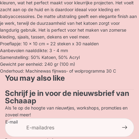
kleuren, wat het perfect maakt voor kleurrijke projecten. Het voelt
zacht aan op de huid en is daardoor ideaal voor kleding en
babyaccessoires. De matte uitstraling geeft een elegante finish aan
je werk, terwijl de duurzaamheid van het katoen zorgt voor
langdurig gebruik. Het is perfect voor het maken van zomerse
kleding, sjaals, tassen, dekens en veel meer.
Proeflapje: 10 x 10 cm = 22 steken x 30 naalden
Aanbevolen naalddikte: 3 - 4 mm
Samenstelling: 50% Katoen, 50% Acryl
Gewicht per eenheid: 240 gr (100 m)
Onderhoud: Machinewas fijnwas- of wolprogramma 30 C
You may also like
Schrijf je in voor de nieuwsbrief van
Privacybeleid
Schaaap
Terugbetalingsbeleid
Als 1e op de hoogte van nieuwtjes, workshops, promoties en
Contactgegevens
zoveel meer!
E-mail
Verzendbeleid
Algemene voorwaarden
Wettelijke kennisgeving