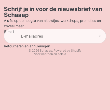
Schrijf je in voor de nieuwsbrief van
Privacybeleid
Schaaap
Terugbetalingsbeleid
Als 1e op de hoogte van nieuwtjes, workshops, promoties en
Contactgegevens
zoveel meer!
E-mail
Verzendbeleid
Algemene voorwaarden
Wettelijke kennisgeving
Retourneren en annuleringen
© 2026
Schaaap
, Powered by Shopify
Voorwaarden en beleid