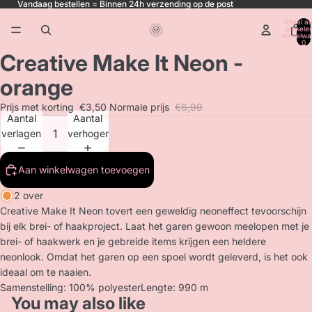
Vandaag bestellen = Binnen 24h verzending op de post
Totaal aa
artikele
winkelwa
0
Creative Make It Neon -
orange
Prijs met korting
€3,50
Normale prijs
€6,99
Aantal
Aantal
verlagen
verhogen
Aan winkelwagen toevoegen
2 over
Creative Make It Neon tovert een geweldig neoneffect tevoorschijn
bij elk brei- of haakproject. Laat het garen gewoon meelopen met je
brei- of haakwerk en je gebreide items krijgen een heldere
neonlook. Omdat het garen op een spoel wordt geleverd, is het ook
ideaal om te naaien.
Samenstelling: 100% polyesterLengte: 990 m
You may also like