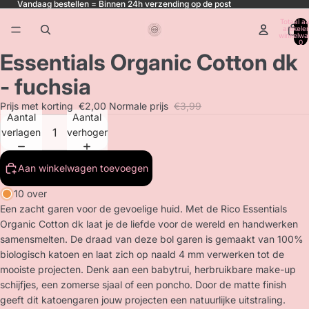
Vandaag bestellen = Binnen 24h verzending op de post
Totaal aa
artikele
winkelwa
0
Essentials Organic Cotton dk
- fuchsia
Prijs met korting
€2,00
Normale prijs
€3,99
Aantal
Aantal
verlagen
verhogen
Aan winkelwagen toevoegen
10 over
Een zacht garen voor de gevoelige huid. Met de Rico Essentials
Organic Cotton dk laat je de liefde voor de wereld en handwerken
samensmelten. De draad van deze bol garen is gemaakt van 100%
biologisch katoen en laat zich op naald 4 mm verwerken tot de
mooiste projecten. Denk aan een babytrui, herbruikbare make-up
schijfjes, een zomerse sjaal of een poncho. Door de matte finish
geeft dit katoengaren jouw projecten een natuurlijke uitstraling.