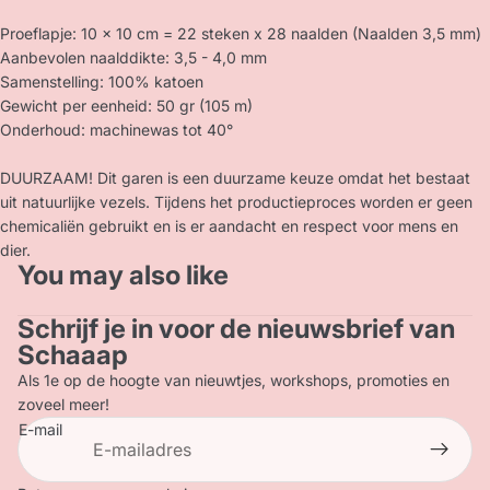
Proeflapje: 10 x 10 cm = 22 steken x 28 naalden (Naalden 3,5 mm)
Aanbevolen naalddikte: 3,5 - 4,0 mm
Samenstelling: 100% katoen
Gewicht per eenheid: 50 gr (105 m)
Onderhoud: machinewas tot 40°
DUURZAAM! Dit garen is een duurzame keuze omdat het bestaat
uit natuurlijke vezels. Tijdens het productieproces worden er geen
chemicaliën gebruikt en is er aandacht en respect voor mens en
dier.
You may also like
Schrijf je in voor de nieuwsbrief van
Privacybeleid
Schaaap
Terugbetalingsbeleid
Als 1e op de hoogte van nieuwtjes, workshops, promoties en
Contactgegevens
zoveel meer!
E-mail
Verzendbeleid
Algemene voorwaarden
Wettelijke kennisgeving