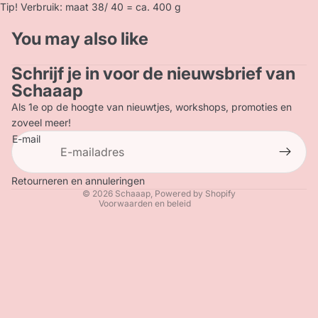
Tip! Verbruik: maat 38/ 40 = ca. 400 g
You may also like
Schrijf je in voor de nieuwsbrief van
Privacybeleid
Schaaap
Terugbetalingsbeleid
Als 1e op de hoogte van nieuwtjes, workshops, promoties en
Contactgegevens
zoveel meer!
E-mail
Verzendbeleid
Algemene voorwaarden
Wettelijke kennisgeving
Retourneren en annuleringen
© 2026
Schaaap
, Powered by Shopify
Voorwaarden en beleid