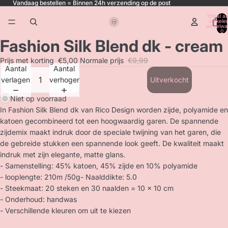
Vandaag bestellen = Binnen 24h verzending op de post
Totaal aa
artikele
winkelwa
0
Fashion Silk Blend dk - cream
Prijs met korting
€5,00
Normale prijs
€9,99
Aantal
Aantal
verlagen
verhogen
Uitverkocht
Niet op voorraad
In Fashion Silk Blend dk van Rico Design worden zijde, polyamide en
katoen gecombineerd tot een hoogwaardig garen. De spannende
zijdemix maakt indruk door de speciale twijning van het garen, die
de gebreide stukken een spannende look geeft. De kwaliteit maakt
indruk met zijn elegante, matte glans.
- Samenstelling: 45% katoen, 45% zijde en 10% polyamide
- looplengte: 210m /50g- Naalddikte: 5.0
- Steekmaat: 20 steken en 30 naalden = 10 x 10 cm
- Onderhoud: handwas
- Verschillende kleuren om uit te kiezen