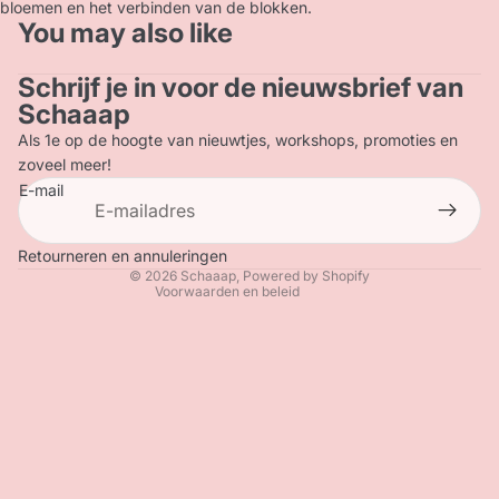
bloemen en het verbinden van de blokken.
You may also like
Schrijf je in voor de nieuwsbrief van
Privacybeleid
Schaaap
Terugbetalingsbeleid
Als 1e op de hoogte van nieuwtjes, workshops, promoties en
Contactgegevens
zoveel meer!
E-mail
Verzendbeleid
Algemene voorwaarden
Wettelijke kennisgeving
Retourneren en annuleringen
© 2026
Schaaap
, Powered by Shopify
Voorwaarden en beleid