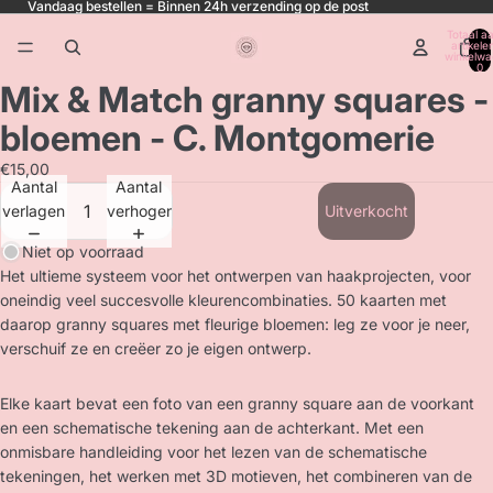
Vandaag bestellen = Binnen 24h verzending op de post
Totaal aa
artikele
winkelwa
0
Mix & Match granny squares -
bloemen - C. Montgomerie
€15,00
Aantal
Aantal
verlagen
verhogen
Uitverkocht
Niet op voorraad
Het ultieme systeem voor het ontwerpen van haakprojecten, voor
oneindig veel succesvolle kleurencombinaties. 50 kaarten met
daarop granny squares met fleurige bloemen: leg ze voor je neer,
verschuif ze en creëer zo je eigen ontwerp.
Elke kaart bevat een foto van een granny square aan de voorkant
en een schematische tekening aan de achterkant. Met een
onmisbare handleiding voor het lezen van de schematische
tekeningen, het werken met 3D motieven, het combineren van de