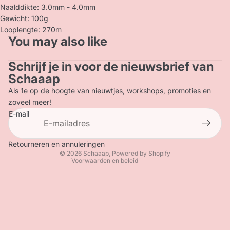
Naalddikte: 3.0mm - 4.0mm
Gewicht: 100g
Looplengte: 270m
You may also like
Schrijf je in voor de nieuwsbrief van
Privacybeleid
Schaaap
Terugbetalingsbeleid
Als 1e op de hoogte van nieuwtjes, workshops, promoties en
Contactgegevens
zoveel meer!
E-mail
Verzendbeleid
Algemene voorwaarden
Wettelijke kennisgeving
Retourneren en annuleringen
© 2026
Schaaap
, Powered by Shopify
Voorwaarden en beleid