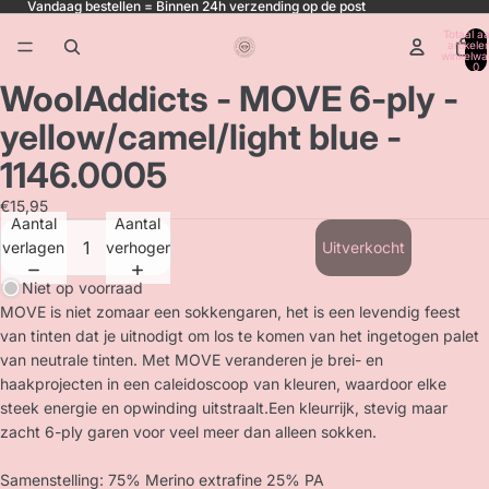
Vandaag bestellen = Binnen 24h verzending op de post
Totaal aa
artikele
winkelwa
0
WoolAddicts - MOVE 6-ply -
yellow/camel/light blue -
1146.0005
€15,95
Aantal
Aantal
verlagen
verhogen
Uitverkocht
Niet op voorraad
MOVE is niet zomaar een sokkengaren, het is een levendig feest
van tinten dat je uitnodigt om los te komen van het ingetogen palet
van neutrale tinten. Met MOVE veranderen je brei- en
haakprojecten in een caleidoscoop van kleuren, waardoor elke
steek energie en opwinding uitstraalt.Een kleurrijk, stevig maar
zacht 6-ply garen voor veel meer dan alleen sokken.
Samenstelling: 75% Merino extrafine 25% PA