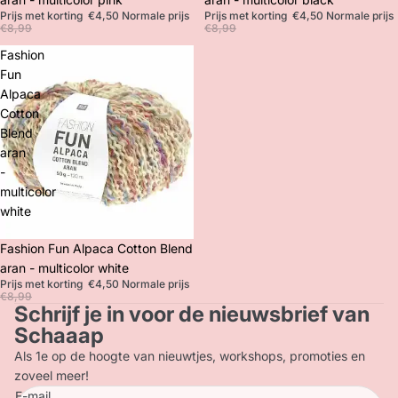
Prijs met korting
€4,50
Normale prijs
Prijs met korting
€4,50
Normale prijs
€8,99
€8,99
Fashion
Fun
Alpaca
Cotton
Blend
aran
-
multicolor
white
Korting
Fashion Fun Alpaca Cotton Blend
aran - multicolor white
Prijs met korting
€4,50
Normale prijs
€8,99
Schrijf je in voor de nieuwsbrief van
Privacybeleid
Schaaap
Terugbetalingsbeleid
Als 1e op de hoogte van nieuwtjes, workshops, promoties en
Contactgegevens
zoveel meer!
E-mail
Verzendbeleid