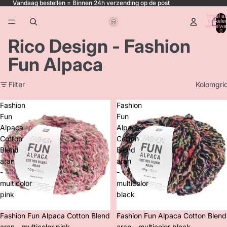
Vandaag bestellen = Binnen 24h verzending op de post
Totaal aa
artikele
winkelwa
0
Rico Design - Fashion
Fun Alpaca
Filter
Kolomgri
Fashion
Fashion
Fun
Fun
Alpaca
Alpaca
Cotton
Cotton
Blend
Blend
aran
aran
-
-
multicolor
multicolor
pink
black
Korting
Fashion Fun Alpaca Cotton Blend
Korting
Fashion Fun Alpaca Cotton Blend
aran - multicolor pink
aran - multicolor black