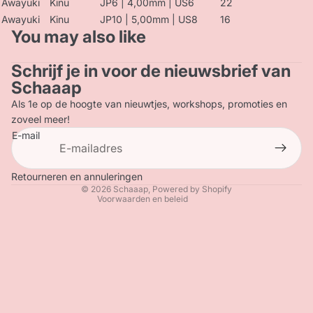
Awayuki
Kinu
JP6 | 4,00mm | US6
22
Awayuki
Kinu
JP10 | 5,00mm | US8
16
You may also like
Schrijf je in voor de nieuwsbrief van
Privacybeleid
Schaaap
Terugbetalingsbeleid
Als 1e op de hoogte van nieuwtjes, workshops, promoties en
Contactgegevens
zoveel meer!
E-mail
Verzendbeleid
Algemene voorwaarden
Wettelijke kennisgeving
Retourneren en annuleringen
© 2026
Schaaap
, Powered by Shopify
Voorwaarden en beleid