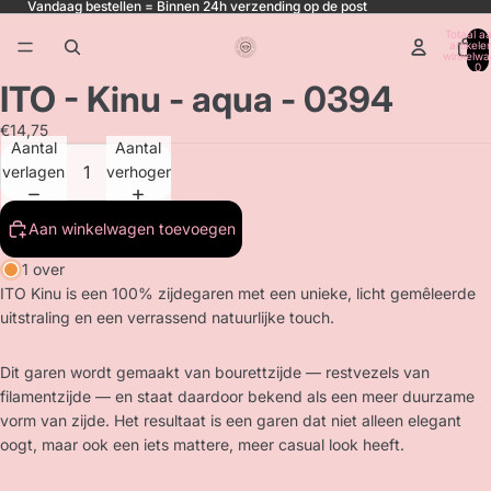
Vandaag bestellen = Binnen 24h verzending op de post
Totaal aa
artikele
winkelwa
0
ITO - Kinu - aqua - 0394
€14,75
Aantal
Aantal
verlagen
verhogen
Aan winkelwagen toevoegen
1 over
ITO Kinu is een 100% zijdegaren met een unieke, licht gemêleerde
uitstraling en een verrassend natuurlijke touch.
Dit garen wordt gemaakt van bourettzijde — restvezels van
filamentzijde — en staat daardoor bekend als een meer duurzame
vorm van zijde. Het resultaat is een garen dat niet alleen elegant
oogt, maar ook een iets mattere, meer casual look heeft.