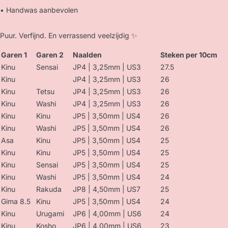
• Handwas aanbevolen
Puur. Verfijnd. En verrassend veelzijdig ✨
Garen 1
Garen 2
Naalden
Steken per 10cm
Kinu
Sensai
JP4 | 3,25mm | US3
27.5
Kinu
JP4 | 3,25mm | US3
26
Kinu
Tetsu
JP4 | 3,25mm | US3
26
Kinu
Washi
JP4 | 3,25mm | US3
26
Kinu
Kinu
JP5 | 3,50mm | US4
26
Kinu
Washi
JP5 | 3,50mm | US4
26
Asa
Kinu
JP5 | 3,50mm | US4
25
Kinu
Kinu
JP5 | 3,50mm | US4
25
Kinu
Sensai
JP5 | 3,50mm | US4
25
Kinu
Washi
JP5 | 3,50mm | US4
24
Kinu
Rakuda
JP8 | 4,50mm | US7
25
Gima 8.5
Kinu
JP5 | 3,50mm | US4
24
Kinu
Urugami
JP6 | 4,00mm | US6
24
Kinu
Kosho
JP6 | 4,00mm | US6
23