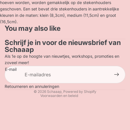
hoeven worden, worden gemakkelijk op de stekenhouders
geschoven. Een set bevat drie stekenhouders in aantrekkelijke
kleuren in de maten: klein (8,3cm), medium (11,5cm) en groot
(16,5cm).
You may also like
Schrijf je in voor de nieuwsbrief van
Privacybeleid
Schaaap
Terugbetalingsbeleid
Als 1e op de hoogte van nieuwtjes, workshops, promoties en
Contactgegevens
zoveel meer!
E-mail
Verzendbeleid
Algemene voorwaarden
Wettelijke kennisgeving
Retourneren en annuleringen
© 2026
Schaaap
, Powered by Shopify
Voorwaarden en beleid