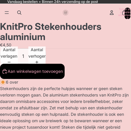
Vandaag bestellen = Binnen 24h verzending op de post
Totaal aa
artikele
winkelwa
0
KnitPro Stekenhouders
aluminium
€4,50
Aantal
Aantal
verlagen
verhogen
Aan winkelwagen toevoegen
6 over
Stekenhouders zijn de perfecte hulpjes wanneer er geen steken
verloren mogen gaan. De aluminium stekenhouders van KnitPro zijn
daarom onmisbare accessoires voor iedere breiliefhebber, zeker
omdat ze afsluitbaar zijn. Zet met behulp van een stekenhouder
eenvoudig steken op een hulpnaald. De stekenhouder is ook een
ideale oplossing om uw breiwerk op te bewaren wanneer er een
nieuw project tussendoor komt! Steken die tijdelijk niet gebreid