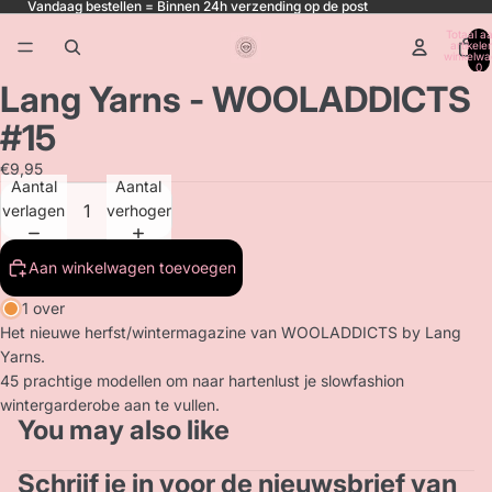
Vandaag bestellen = Binnen 24h verzending op de post
Totaal aa
artikele
winkelwa
0
Lang Yarns - WOOLADDICTS
#15
€9,95
Aantal
Aantal
verlagen
verhogen
Aan winkelwagen toevoegen
1 over
Het nieuwe herfst/wintermagazine van WOOLADDICTS by Lang
Yarns.
45 prachtige modellen om naar hartenlust je slowfashion
wintergarderobe aan te vullen.
You may also like
Schrijf je in voor de nieuwsbrief van
Privacybeleid