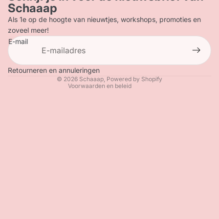
Schaaap
Terugbetalingsbeleid
Als 1e op de hoogte van nieuwtjes, workshops, promoties en
Contactgegevens
zoveel meer!
E-mail
Verzendbeleid
Algemene voorwaarden
Wettelijke kennisgeving
Retourneren en annuleringen
© 2026
Schaaap
, Powered by Shopify
Voorwaarden en beleid