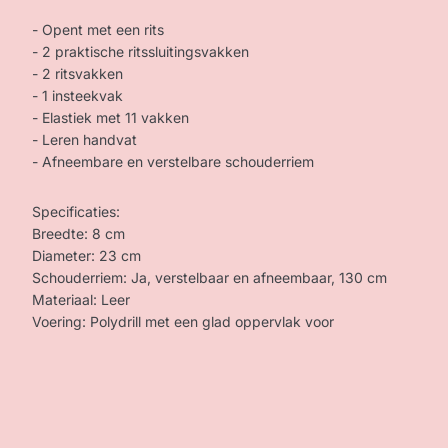
- Opent met een rits
- 2 praktische ritssluitingsvakken
- 2 ritsvakken
- 1 insteekvak
- Elastiek met 11 vakken
- Leren handvat
- Afneembare en verstelbare schouderriem
Specificaties:
Breedte: 8 cm
Diameter: 23 cm
Schouderriem: Ja, verstelbaar en afneembaar, 130 cm
Materiaal: Leer
Voering: Polydrill met een glad oppervlak voor
gemakkelijk onderhoud
Verzorgingsinformatie: MUUD Care & Clean
Leer is een natuurlijk materiaal en de uitstraling kan
daarom variëren van product tot product. De