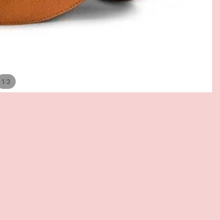
/
1
3