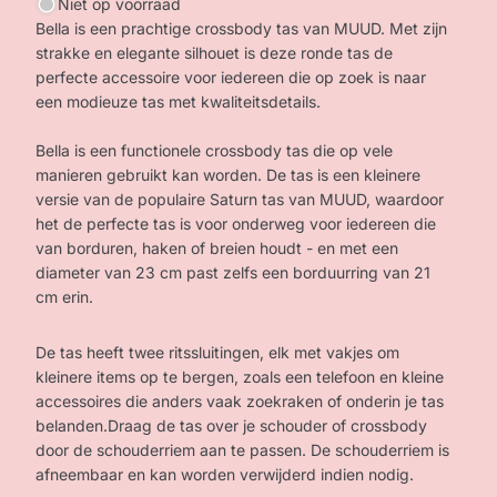
Niet op voorraad
Bella is een prachtige crossbody tas van MUUD. Met zijn
strakke en elegante silhouet is deze ronde tas de
perfecte accessoire voor iedereen die op zoek is naar
een modieuze tas met kwaliteitsdetails.
Bella is een functionele crossbody tas die op vele
manieren gebruikt kan worden. De tas is een kleinere
versie van de populaire Saturn tas van MUUD, waardoor
het de perfecte tas is voor onderweg voor iedereen die
van borduren, haken of breien houdt - en met een
diameter van 23 cm past zelfs een borduurring van 21
cm erin.
De tas heeft twee ritssluitingen, elk met vakjes om
kleinere items op te bergen, zoals een telefoon en kleine
accessoires die anders vaak zoekraken of onderin je tas
belanden.Draag de tas over je schouder of crossbody
door de schouderriem aan te passen. De schouderriem is
afneembaar en kan worden verwijderd indien nodig.