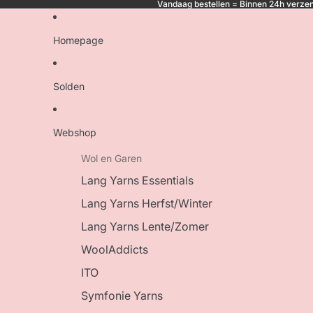
Vandaag bestellen = Binnen 24h verzen
Homepage
Solden
Webshop
Wol en Garen
Lang Yarns Essentials
Lang Yarns Herfst/Winter
Lang Yarns Lente/Zomer
WoolAddicts
ITO
Symfonie Yarns