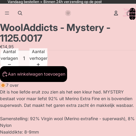
Vandaag bestellen = Binnen 24h verzending op de post
Totaal aa
artikele
winkelwa
0
WoolAddicts - Mystery -
1125.0017
€14,95
Aantal
Aantal
verlagen
verhogen
Aan winkelwagen toevoegen
7 over
Dit is hoe liefde eruit zou zien als het een kleur had. MYSTERY
bestaat voor maar liefst 92% uit Merino Extra Fine en is bovendien
superwash. Dat maakt het garen extra zacht én makkelijk wasbaar.
Samenstelling: 92% Virgin wool (Merino extrafine - superwash), 8%
Nylon
Naalddikte: 8-9mm