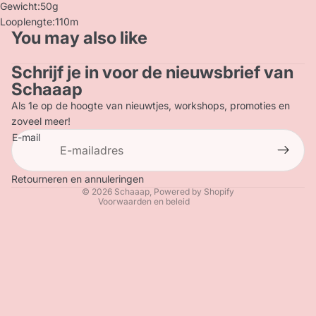
Gewicht:50g
Looplengte:110m
You may also like
Schrijf je in voor de nieuwsbrief van
Privacybeleid
Schaaap
Terugbetalingsbeleid
Als 1e op de hoogte van nieuwtjes, workshops, promoties en
Contactgegevens
zoveel meer!
E-mail
Verzendbeleid
Algemene voorwaarden
Wettelijke kennisgeving
Retourneren en annuleringen
© 2026
Schaaap
, Powered by Shopify
Voorwaarden en beleid